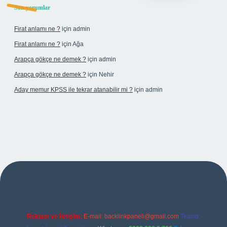
Son yorumlar
Firat anlamı ne ?
için
admin
Firat anlamı ne ?
için
Ağa
Arapça gökçe ne demek ?
için
admin
Arapça gökçe ne demek ?
için
Nehir
Aday memur KPSS ile tekrar atanabilir mi ?
için
admin
ilbet yeni giriş adresi
Reklam ve İletişim:
E-mail:
backlinkpaneli@gmail.com
Teams: