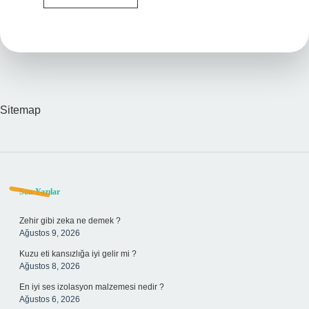
uşak
neden
kullanılır
?
Sitemap
Sidebar
Son Yazılar
Zehir gibi zeka ne demek ?
Ağustos 9, 2026
Kuzu eti kansızlığa iyi gelir mi ?
Ağustos 8, 2026
En iyi ses izolasyon malzemesi nedir ?
Ağustos 6, 2026