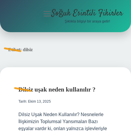
Soğuk Esintili Fikirler
menüyü
aç
Şıklıkla bilgiyi bir araya getir!
Anasayfa
Gizlilik Politikası
Etiket:
dilsiz
Yasal Uyarı
Hakkımızda
Dilsiz uşak neden kullanılır ?
Tarih: Ekim 13, 2025
Dilsiz Uşak Neden Kullanılır? Nesnelerle
İlişkimizin Toplumsal Yansımaları Bazı
eşyalar vardır ki, onları yalnızca işlevleriyle