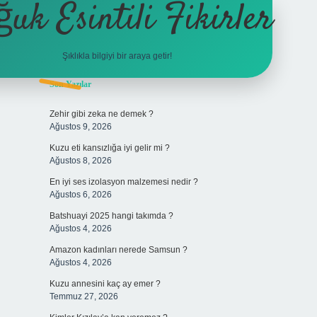
ğuk Esintili Fikirler
Şıklıkla bilgiyi bir araya getir!
Sidebar
Son Yazılar
ilbet yeni giriş adresi
Zehir gibi zeka ne demek ?
Ağustos 9, 2026
Kuzu eti kansızlığa iyi gelir mi ?
Ağustos 8, 2026
En iyi ses izolasyon malzemesi nedir ?
Ağustos 6, 2026
Batshuayi 2025 hangi takımda ?
Ağustos 4, 2026
Amazon kadınları nerede Samsun ?
Ağustos 4, 2026
Kuzu annesini kaç ay emer ?
Temmuz 27, 2026