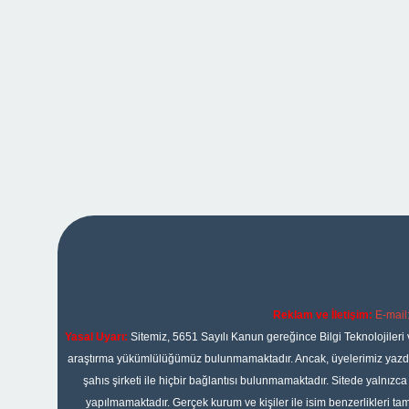
Reklam ve İletişim:
E-mail
Yasal Uyarı:
Sitemiz, 5651 Sayılı Kanun gereğince Bilgi Teknolojileri 
araştırma yükümlülüğümüz bulunmamaktadır. Ancak, üyelerimiz yazdıkla
şahıs şirketi ile hiçbir bağlantısı bulunmamaktadır. Sitede yalnızc
yapılmamaktadır. Gerçek kurum ve kişiler ile isim benzerlikleri 