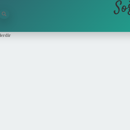
So
lerdir