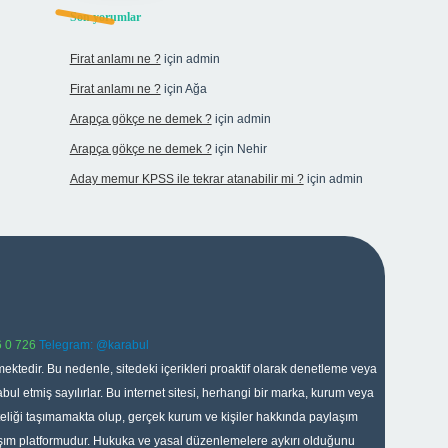
Son yorumlar
Firat anlamı ne ?
için
admin
Firat anlamı ne ?
için
Ağa
Arapça gökçe ne demek ?
için
admin
Arapça gökçe ne demek ?
için
Nehir
Aday memur KPSS ile tekrar atanabilir mi ?
için
admin
 0 726
Telegram: @karabul
ektedir. Bu nedenle, sitedeki içerikleri proaktif olarak denetleme veya
 etmiş sayılırlar. Bu internet sitesi, herhangi bir marka, kurum veya
niteliği taşımamakta olup, gerçek kurum ve kişiler hakkında paylaşım
laşım platformudur. Hukuka ve yasal düzenlemelere aykırı olduğunu