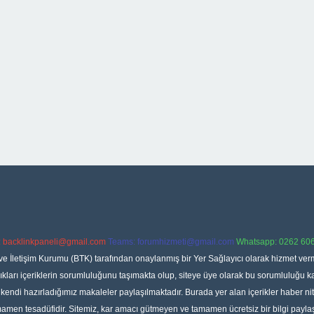
:
backlinkpaneli@gmail.com
Teams:
forumhizmeti@gmail.com
Whatsapp: 0262 606
ve İletişim Kurumu (BTK) tarafından onaylanmış bir Yer Sağlayıcı olarak hizmet verm
rı içeriklerin sorumluluğunu taşımakta olup, siteye üye olarak bu sorumluluğu kabul
a kendi hazırladığımız makaleler paylaşılmaktadır. Burada yer alan içerikler haber 
tamamen tesadüfidir. Sitemiz, kar amacı gütmeyen ve tamamen ücretsiz bir bilgi pay