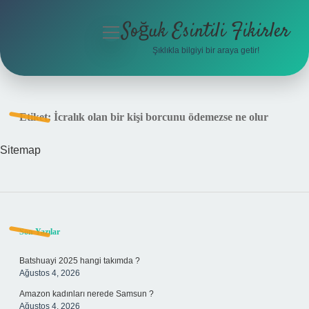
Soğuk Esintili Fikirler
menüyü
aç
Şıklıkla bilgiyi bir araya getir!
Anasayfa
Gizlilik Politikası
Etiket:
İcralık olan bir kişi borcunu ödemezse ne olur
Yasal Uyarı
Sitemap
Hakkımızda
Sidebar
Son Yazılar
Batshuayi 2025 hangi takımda ?
Ağustos 4, 2026
Amazon kadınları nerede Samsun ?
Ağustos 4, 2026