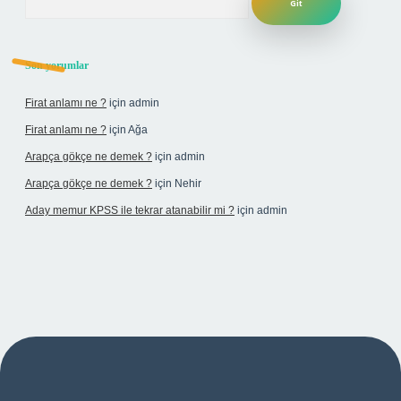
Son yorumlar
Firat anlamı ne ?
için
admin
Firat anlamı ne ?
için
Ağa
Arapça gökçe ne demek ?
için
admin
Arapça gökçe ne demek ?
için
Nehir
Aday memur KPSS ile tekrar atanabilir mi ?
için
admin
bet yeni giriş adresi