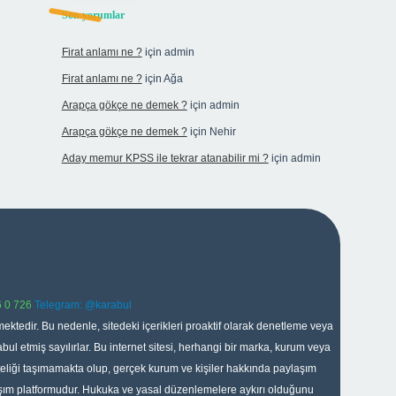
Son yorumlar
Firat anlamı ne ?
için
admin
Firat anlamı ne ?
için
Ağa
Arapça gökçe ne demek ?
için
admin
Arapça gökçe ne demek ?
için
Nehir
Aday memur KPSS ile tekrar atanabilir mi ?
için
admin
 0 726
Telegram: @karabul
ektedir. Bu nedenle, sitedeki içerikleri proaktif olarak denetleme veya
 etmiş sayılırlar. Bu internet sitesi, herhangi bir marka, kurum veya
niteliği taşımamakta olup, gerçek kurum ve kişiler hakkında paylaşım
laşım platformudur. Hukuka ve yasal düzenlemelere aykırı olduğunu