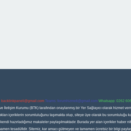
:
backlinkpaneli@gmail.com
Teams:
forumhizmeti@gmail.com
Whatsapp: 0262 606
ve İletişim Kurumu (BTK) tarafından onaylanmış bir Yer Sağlayıcı olarak hizmet verm
rı içeriklerin sorumluluğunu taşımakta olup, siteye üye olarak bu sorumluluğu kabul
a kendi hazırladığımız makaleler paylaşılmaktadır. Burada yer alan içerikler haber 
tamamen tesadüfidir. Sitemiz, kar amacı gütmeyen ve tamamen ücretsiz bir bilgi pay