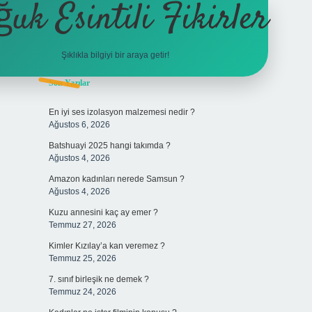
ğuk Esintili Fikirler
Şıklıkla bilgiyi bir araya getir!
Sidebar
Son Yazılar
ilbet yeni gir
En iyi ses izolasyon malzemesi nedir ?
Ağustos 6, 2026
Batshuayi 2025 hangi takımda ?
Ağustos 4, 2026
Amazon kadınları nerede Samsun ?
Ağustos 4, 2026
Kuzu annesini kaç ay emer ?
Temmuz 27, 2026
Kimler Kızılay’a kan veremez ?
Temmuz 25, 2026
7. sınıf birleşik ne demek ?
Temmuz 24, 2026