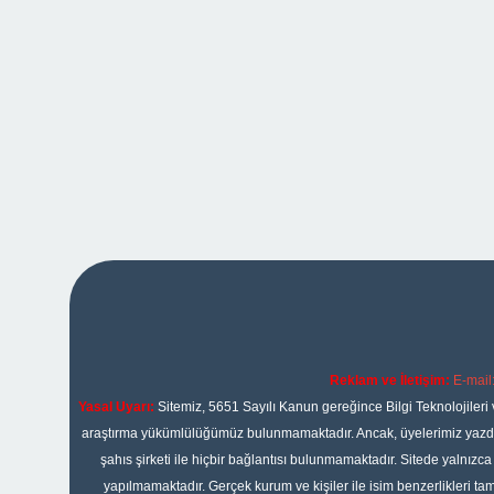
Reklam ve İletişim:
E-mail
Yasal Uyarı:
Sitemiz, 5651 Sayılı Kanun gereğince Bilgi Teknolojileri 
araştırma yükümlülüğümüz bulunmamaktadır. Ancak, üyelerimiz yazdıkla
şahıs şirketi ile hiçbir bağlantısı bulunmamaktadır. Sitede yalnızc
yapılmamaktadır. Gerçek kurum ve kişiler ile isim benzerlikleri 