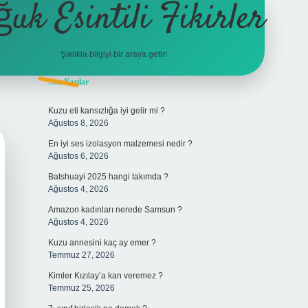
ğuk Esintili Fikirler
Şıklıkla bilgiyi bir araya getir!
Sidebar
Son Yazılar
ilbet yeni giriş adresi
Kuzu eti kansızlığa iyi gelir mi ?
Ağustos 8, 2026
En iyi ses izolasyon malzemesi nedir ?
Ağustos 6, 2026
Batshuayi 2025 hangi takımda ?
Ağustos 4, 2026
Amazon kadınları nerede Samsun ?
Ağustos 4, 2026
Kuzu annesini kaç ay emer ?
Temmuz 27, 2026
Kimler Kızılay’a kan veremez ?
Temmuz 25, 2026