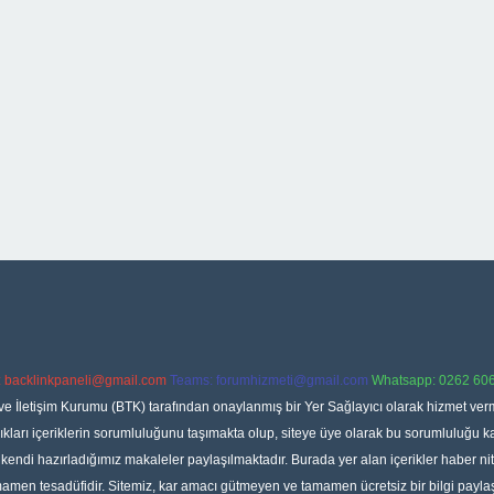
:
backlinkpaneli@gmail.com
Teams:
forumhizmeti@gmail.com
Whatsapp: 0262 606
ve İletişim Kurumu (BTK) tarafından onaylanmış bir Yer Sağlayıcı olarak hizmet verm
rı içeriklerin sorumluluğunu taşımakta olup, siteye üye olarak bu sorumluluğu kabul
a kendi hazırladığımız makaleler paylaşılmaktadır. Burada yer alan içerikler haber 
tamamen tesadüfidir. Sitemiz, kar amacı gütmeyen ve tamamen ücretsiz bir bilgi pay