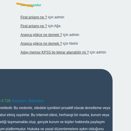
Son yorumlar
Firat anlamı ne ?
için
admin
Firat anlamı ne ?
için
Ağa
Arapça gökçe ne demek ?
için
admin
Arapça gökçe ne demek ?
için
Nehir
Aday memur KPSS ile tekrar atanabilir mi ?
için
admin
 0 726
Telegram: @karabul
ektedir. Bu nedenle, sitedeki içerikleri proaktif olarak denetleme veya
 etmiş sayılırlar. Bu internet sitesi, herhangi bir marka, kurum veya
niteliği taşımamakta olup, gerçek kurum ve kişiler hakkında paylaşım
laşım platformudur. Hukuka ve yasal düzenlemelere aykırı olduğunu