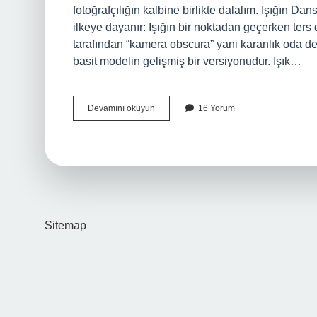
fotoğrafçılığın kalbine birlikte dalalım. Işığın D
ilkeye dayanır: Işığın bir noktadan geçerken ters 
tarafından “kamera obscura” yani karanlık oda d
basit modelin gelişmiş bir versiyonudur. Işık…
Kamera
Devamını okuyun
16 Yorum
çeşitleri
nelerdir
?
Sitemap