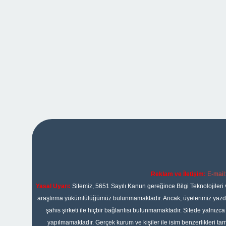
Reklam ve İletişim:
E-mail
Yasal Uyarı:
Sitemiz, 5651 Sayılı Kanun gereğince Bilgi Teknolojileri 
araştırma yükümlülüğümüz bulunmamaktadır. Ancak, üyelerimiz yazdıkla
şahıs şirketi ile hiçbir bağlantısı bulunmamaktadır. Sitede yalnızc
yapılmamaktadır. Gerçek kurum ve kişiler ile isim benzerlikleri 