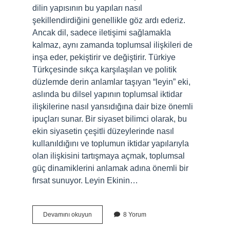
dilin yapısının bu yapıları nasıl
şekillendirdiğini genellikle göz ardı ederiz.
Ancak dil, sadece iletişimi sağlamakla
kalmaz, aynı zamanda toplumsal ilişkileri de
inşa eder, pekiştirir ve değiştirir. Türkiye
Türkçesinde sıkça karşılaşılan ve politik
düzlemde derin anlamlar taşıyan “leyin” eki,
aslında bu dilsel yapının toplumsal iktidar
ilişkilerine nasıl yansıdığına dair bize önemli
ipuçları sunar. Bir siyaset bilimci olarak, bu
ekin siyasetin çeşitli düzeylerinde nasıl
kullanıldığını ve toplumun iktidar yapılarıyla
olan ilişkisini tartışmaya açmak, toplumsal
güç dinamiklerini anlamak adına önemli bir
fırsat sunuyor. Leyin Ekinin…
Leyin
Devamını okuyun
8 Yorum
eki