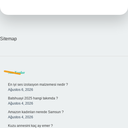
ne
demek
?
Sitemap
Sidebar
Son Yazılar
En iyi ses izolasyon malzemesi nedir ?
Ağustos 6, 2026
Batshuayi 2025 hangi takımda ?
Ağustos 4, 2026
Amazon kadınları nerede Samsun ?
Ağustos 4, 2026
Kuzu annesini kaç ay emer ?