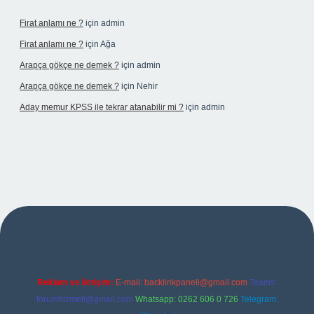
Firat anlamı ne ?
için
admin
Firat anlamı ne ?
için
Ağa
Arapça gökçe ne demek ?
için
admin
Arapça gökçe ne demek ?
için
Nehir
Aday memur KPSS ile tekrar atanabilir mi ?
için
admin
ilbet yeni giriş adresi
Reklam ve İletişim:
E-mail:
backlinkpaneli@gmail.com
Teams:
forumhizmeti@gmail.com
Whatsapp: 0262 606 0 726
Telegram: