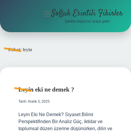
Soğuk Esintili Fikirler
menüyü
aç
Şıklıkla bilgiyi bir araya getir!
Anasayfa
Gizlilik Politikası
Etiket:
leyin
Yasal Uyarı
Hakkımızda
Leyin eki ne demek ?
Tarih: Aralık 3, 2025
Leyin Eki Ne Demek? Siyaset Bilimi
Perspektifinden Bir Analiz Güç, iktidar ve
toplumsal düzen üzerine düşünürken, dilin ve