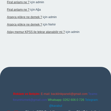
Firat anlamı ne ?
için
admin
Firat anlamı ne ?
için
Ağa
Arapça gökçe ne demek ?
için
admin
Arapça gökçe ne demek ?
için
Nehir
Aday memur KPSS ile tekrar atanabilir mi ?
için
admin
ilbet yeni giriş adresi
Reklam ve İletişim:
E-mail:
backlinkpaneli@gmail.com
Teams:
forumhizmeti@gmail.com
Whatsapp: 0262 606 0 726
Telegram:
@karabul