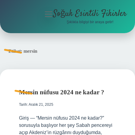
Soğuk Esintili Fikirler
menüyü
aç
Şıklıkla bilgiyi bir araya getir!
Anasayfa
Gizlilik Politikası
Etiket:
mersin
Yasal Uyarı
Hakkımızda
Mersin nüfusu 2024 ne kadar ?
Tarih: Aralık 21, 2025
Giriş — “Mersin nüfusu 2024 ne kadar?”
sorusuyla başlıyor her şey Sabah pencereyi
açıp Akdeniz’in rüzgârını duyduğumda,