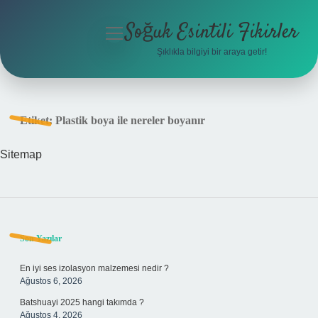
Soğuk Esintili Fikirler
menüyü
aç
Şıklıkla bilgiyi bir araya getir!
Anasayfa
Gizlilik Politikası
Etiket:
Plastik boya ile nereler boyanır
Yasal Uyarı
Sitemap
Hakkımızda
Sidebar
Son Yazılar
En iyi ses izolasyon malzemesi nedir ?
Ağustos 6, 2026
Batshuayi 2025 hangi takımda ?
Ağustos 4, 2026