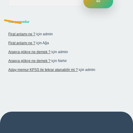
Son yorumlar
Firat anlamı ne ?
için
admin
Firat anlamı ne ?
için
Ağa
Arapça gökçe ne demek ?
için
admin
Arapça gökçe ne demek ?
için
Nehir
Aday memur KPSS ile tekrar atanabilir mi ?
için
admin
bet yeni giriş adresi