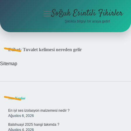
Soğuk Esintili Fikirler
menüyü
aç
Şıklıkla bilgiyi bir araya getir!
Anasayfa
Gizlilik Politikası
Etiket:
Tuvalet kelimesi nereden gelir
Yasal Uyarı
Sitemap
Hakkımızda
Sidebar
Son Yazılar
En iyi ses izolasyon malzemesi nedir ?
Ağustos 6, 2026
Batshuayi 2025 hangi takımda ?
Ağustos 4, 2026