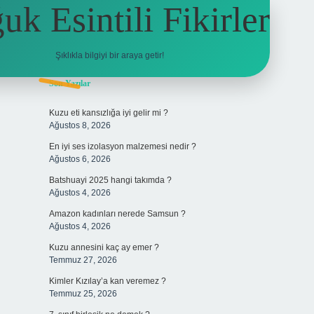
ğuk Esintili Fikirler
Şıklıkla bilgiyi bir araya getir!
Sidebar
Son Yazılar
ilbet yeni g
Kuzu eti kansızlığa iyi gelir mi ?
Ağustos 8, 2026
En iyi ses izolasyon malzemesi nedir ?
Ağustos 6, 2026
Batshuayi 2025 hangi takımda ?
Ağustos 4, 2026
Amazon kadınları nerede Samsun ?
Ağustos 4, 2026
Kuzu annesini kaç ay emer ?
Temmuz 27, 2026
Kimler Kızılay’a kan veremez ?
Temmuz 25, 2026