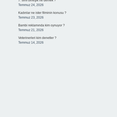
7. sınıf birleşik ne demek ?
Temmuz 24, 2026
Kadınlar ne ister filminin konusu ?
Temmuz 23, 2026
Bambi reklamında kim oynuyor ?
Temmuz 21, 2026
Veterinerleri kim denetler ?
Temmuz 14, 2026
Reklam ve İletişim:
Skype: live:.cid.575569c608265c69
Yasal Uyarı:
Bu internet sitesi, herhangi bir marka,
kurum veya şahıs şirketi ile hiçbir bağlantısı
bulunmamaktadır. Sitede yalnızca kendi hazırladığımız
makaleler paylaşılmaktadır. Burada yer alan içerikler
haber niteliği taşımamakta olup, gerçek kurum ve
kişiler hakkında paylaşım yapılmamaktadır. Gerçek
kurum ve kişiler ile isim benzerlikleri tamamen