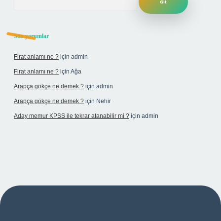
Son yorumlar
Firat anlamı ne ?
için
admin
Firat anlamı ne ?
için
Ağa
Arapça gökçe ne demek ?
için
admin
Arapça gökçe ne demek ?
için
Nehir
Aday memur KPSS ile tekrar atanabilir mi ?
için
admin
bet yeni giriş adresi