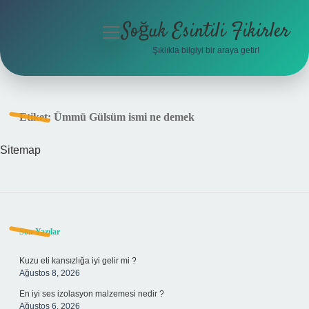
Soğuk Esintili Fikirler
menüyü
aç
Şıklıkla bilgiyi bir araya getir!
Anasayfa
Gizlilik Politikası
Etiket:
Ümmü Gülsüm ismi ne demek
Yasal Uyarı
Sitemap
Hakkımızda
Sidebar
Son Yazılar
Kuzu eti kansızlığa iyi gelir mi ?
Ağustos 8, 2026
En iyi ses izolasyon malzemesi nedir ?
Ağustos 6, 2026