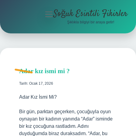
Soğuk Esintili Fikirler
menüyü
aç
Şıklıkla bilgiyi bir araya getir!
Anasayfa
Gizlilik Politikası
Yasal Uyarı
Adar kız ismi mi ?
Hakkımızda
Tarih: Ocak 17, 2026
Adar Kız İsmi Mi?
Bir gün, parktan geçerken, çocuğuyla oyun
oynayan bir kadının yanında “Adar” isminde
bir kız çocuğuna rastladım. Adını
duyduğumda biraz duraksadım. “Adar, bu