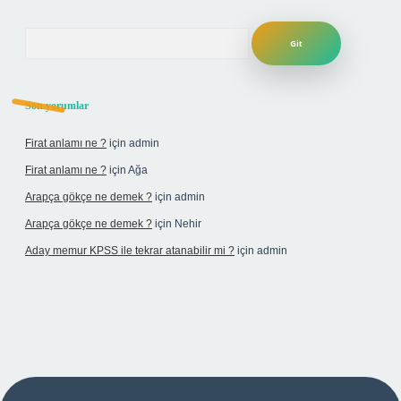
Arama
Son yorumlar
Firat anlamı ne ?
için
admin
Firat anlamı ne ?
için
Ağa
Arapça gökçe ne demek ?
için
admin
Arapça gökçe ne demek ?
için
Nehir
Aday memur KPSS ile tekrar atanabilir mi ?
için
admin
iriş adresi