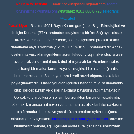
Reklam ve İletişim:
E-mail:
backlinkpaneli@gmail.com
Teams:
forumhizmeti@gmail.com
Whatsapp: 0262 606 0 726
Telegram:
@karabul
Yasal Uyarı:
Sitemiz, 5651 Sayılı Kanun gereğince Bilgi Teknolojileri ve
İletişim Kurumu (BTK) tarafından onaylanmış bir Yer Sağlayıcı olarak
hizmet vermektedir. Bu nedenle, sitedeki içerikleri proaktif olarak
denetleme veya araştırma yükümlülüğümüz bulunmamaktadır. Ancak,
üyelerimiz yazdıkları içeriklerin sorumluluğunu taşımakta olup, siteye
üye olarak bu sorumluluğu kabul etmiş sayılırlar. Bu internet sitesi,
herhangi bir marka, kurum veya şahıs şirketi ile hiçbir bağlantısı
bulunmamaktadır. Sitede yalnızca kendi hazırladığımız makaleler
paylaşılmaktadır. Burada yer alan içerikler haber niteliği taşımamakta
olup, gerçek kurum ve kişiler hakkında paylaşım yapılmamaktadır.
Gerçek kurum ve kişiler ile isim benzerlikleri tamamen tesadüfidir.
Sitemiz, kar amacı gütmeyen ve tamamen ücretsiz bir bilgi paylaşım
platformudur. Hukuka ve yasal düzenlemelere aykırı olduğunu
düşündüğünüz içerikleri,
backlinkpanelicomtr@gmail.com
adresine
bildirmeniz halinde, ilgili içerikler yasal süre içerisinde sitemizden
kaldırılacaktır.