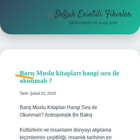
Soğuk Esintili Fikirler
menüyü
aç
Şıklıkla bilgiyi bir araya getir!
Anasayfa
Gizlilik Politikası
Yasal Uyarı
Barış Muslu kitapları hangi sıra ile
Hakkımızda
okunmalı ?
Tarih: Şubat 23, 2026
Barış Muslu Kitapları Hangi Sıra ile
Okunmalı? Antropolojik Bir Bakış
Kültürlerin ve insanların dünyayı algılama
biçimlerinin çeşitliliği, insanlık tarihinin en