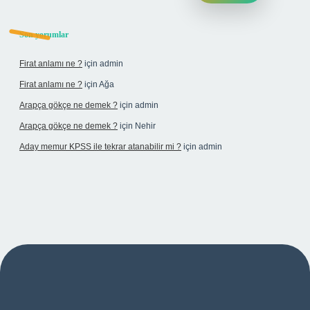
Son yorumlar
Firat anlamı ne ?
için
admin
Firat anlamı ne ?
için
Ağa
Arapça gökçe ne demek ?
için
admin
Arapça gökçe ne demek ?
için
Nehir
Aday memur KPSS ile tekrar atanabilir mi ?
için
admin
 yeni giriş adresi