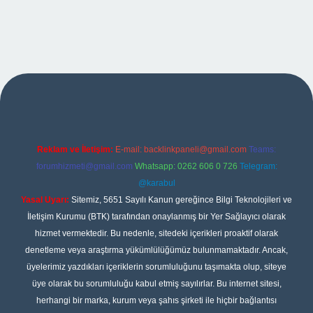
 giriş adresi
Reklam ve İletişim:
E-mail:
backlinkpaneli@gmail.com
Teams:
forumhizmeti@gmail.com
Whatsapp: 0262 606 0 726
Telegram:
@karabul
Yasal Uyarı:
Sitemiz, 5651 Sayılı Kanun gereğince Bilgi Teknolojileri ve
İletişim Kurumu (BTK) tarafından onaylanmış bir Yer Sağlayıcı olarak
hizmet vermektedir. Bu nedenle, sitedeki içerikleri proaktif olarak
denetleme veya araştırma yükümlülüğümüz bulunmamaktadır. Ancak,
üyelerimiz yazdıkları içeriklerin sorumluluğunu taşımakta olup, siteye
üye olarak bu sorumluluğu kabul etmiş sayılırlar. Bu internet sitesi,
herhangi bir marka, kurum veya şahıs şirketi ile hiçbir bağlantısı