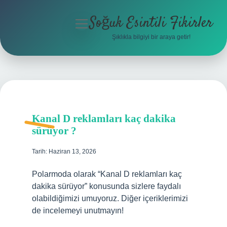
Soğuk Esintili Fikirler
menüyü
aç
Şıklıkla bilgiyi bir araya getir!
Anasayfa
Gizlilik Politikası
Yasal Uyarı
Kanal D reklamları kaç dakika
Hakkımızda
sürüyor ?
Tarih: Haziran 13, 2026
Polarmoda olarak “Kanal D reklamları kaç
dakika sürüyor” konusunda sizlere faydalı
olabildiğimizi umuyoruz. Diğer içeriklerimizi
de incelemeyi unutmayın!