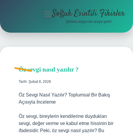
Soğuk Esintili Fikirler
menüyü
aç
Şıklıkla bilgiyi bir araya getir!
Anasayfa
Gizlilik Politikası
Yasal Uyarı
Öz sevgi nasıl yazılır ?
Hakkımızda
Tarih: Şubat 8, 2026
Öz Sevgi Nasıl Yazılır? Toplumsal Bir Bakış
Açısıyla İnceleme
Öz sevgi, bireylerin kendilerine duydukları
sevgi, değer verme ve kabul etme hissinin bir
ifadesidir. Peki, öz sevgi nasıl yazılır? Bu