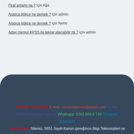
Firat anlamı ne ?
için
Ağa
Arapça gökçe ne demek ?
için
admin
Arapça gökçe ne demek ?
için
Nehir
Aday memur KPSS ile tekrar atanabilir mi ?
için
admin
eni giriş adresi
Reklam ve İletişim:
E-mail:
backlinkpaneli@gmail.com
Teams:
forumhizmeti@gmail.com
Whatsapp: 0262 606 0 726
Telegram:
@karabul
Yasal Uyarı:
Sitemiz, 5651 Sayılı Kanun gereğince Bilgi Teknolojileri ve