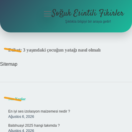
Soğuk Esintili Fikirler
menüyü
aç
Şıklıkla bilgiyi bir araya getir!
Anasayfa
Gizlilik Politikası
Etiket:
3 yaşındaki çocuğun yatağı nasıl olmalı
Yasal Uyarı
Sitemap
Hakkımızda
Sidebar
Son Yazılar
En iyi ses izolasyon malzemesi nedir ?
Ağustos 6, 2026
Batshuayi 2025 hangi takımda ?
Ağustos 4, 2026