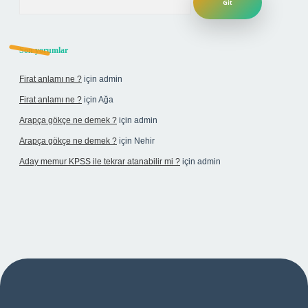
Son yorumlar
Firat anlamı ne ?
için
admin
Firat anlamı ne ?
için
Ağa
Arapça gökçe ne demek ?
için
admin
Arapça gökçe ne demek ?
için
Nehir
Aday memur KPSS ile tekrar atanabilir mi ?
için
admin
et yeni giriş adresi