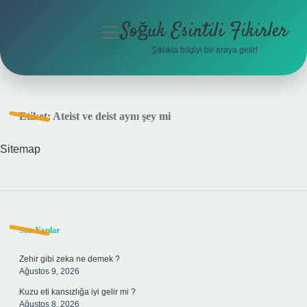
Soğuk Esintili Fikirler
menüyü
aç
Şıklıkla bilgiyi bir araya getir!
Anasayfa
Gizlilik Politikası
Etiket:
Ateist ve deist aynı şey mi
Yasal Uyarı
Sitemap
Hakkımızda
Sidebar
Son Yazılar
Zehir gibi zeka ne demek ?
Ağustos 9, 2026
Kuzu eti kansızlığa iyi gelir mi ?
Ağustos 8, 2026