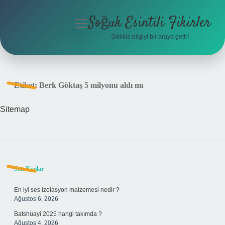
Soğuk Esintili Fikirler
menüyü
aç
Şıklıkla bilgiyi bir araya getir!
Anasayfa
Gizlilik Politikası
Etiket:
Berk Göktaş 5 milyonu aldı mı
Yasal Uyarı
Sitemap
Hakkımızda
Sidebar
Son Yazılar
En iyi ses izolasyon malzemesi nedir ?
Ağustos 6, 2026
Batshuayi 2025 hangi takımda ?
Ağustos 4, 2026