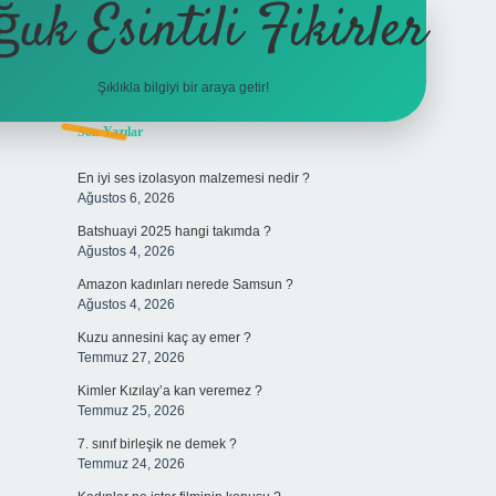
ğuk Esintili Fikirler
Şıklıkla bilgiyi bir araya getir!
Sidebar
Son Yazılar
ilbet yeni giriş adresi
En iyi ses izolasyon malzemesi nedir ?
Ağustos 6, 2026
Batshuayi 2025 hangi takımda ?
Ağustos 4, 2026
Amazon kadınları nerede Samsun ?
Ağustos 4, 2026
Kuzu annesini kaç ay emer ?
Temmuz 27, 2026
Kimler Kızılay’a kan veremez ?
Temmuz 25, 2026
7. sınıf birleşik ne demek ?
Temmuz 24, 2026