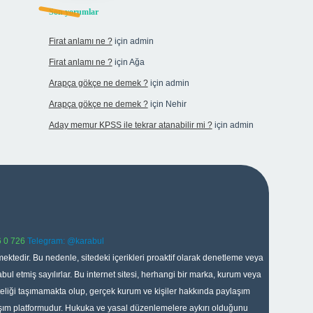
Son yorumlar
Firat anlamı ne ?
için
admin
Firat anlamı ne ?
için
Ağa
Arapça gökçe ne demek ?
için
admin
Arapça gökçe ne demek ?
için
Nehir
Aday memur KPSS ile tekrar atanabilir mi ?
için
admin
 0 726
Telegram: @karabul
ektedir. Bu nedenle, sitedeki içerikleri proaktif olarak denetleme veya
 etmiş sayılırlar. Bu internet sitesi, herhangi bir marka, kurum veya
niteliği taşımamakta olup, gerçek kurum ve kişiler hakkında paylaşım
laşım platformudur. Hukuka ve yasal düzenlemelere aykırı olduğunu