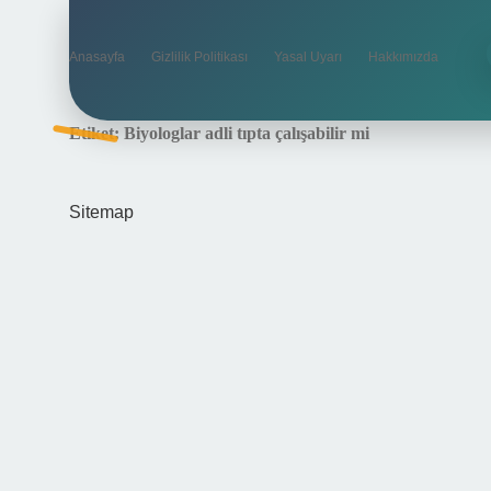
Anasayfa
Gizlilik Politikası
Yasal Uyarı
Hakkımızda
Etiket:
Biyologlar adli tıpta çalışabilir mi
Sitemap