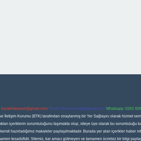
:
backlinkpaneli@gmail.com
Teams:
forumhizmeti@gmail.com
Whatsapp: 0262 606
ve İletişim Kurumu (BTK) tarafından onaylanmış bir Yer Sağlayıcı olarak hizmet verm
rı içeriklerin sorumluluğunu taşımakta olup, siteye üye olarak bu sorumluluğu kabul
a kendi hazırladığımız makaleler paylaşılmaktadır. Burada yer alan içerikler haber 
tamamen tesadüfidir. Sitemiz, kar amacı gütmeyen ve tamamen ücretsiz bir bilgi pay