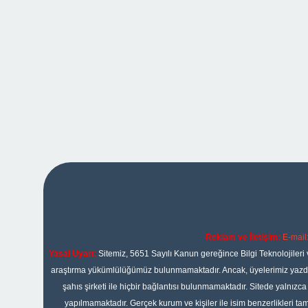
Reklam ve İletişim:
E-mail
Yasal Uyarı:
Sitemiz, 5651 Sayılı Kanun gereğince Bilgi Teknolojileri 
araştırma yükümlülüğümüz bulunmamaktadır. Ancak, üyelerimiz yazdıkla
şahıs şirketi ile hiçbir bağlantısı bulunmamaktadır. Sitede yalnızc
yapılmamaktadır. Gerçek kurum ve kişiler ile isim benzerlikleri 