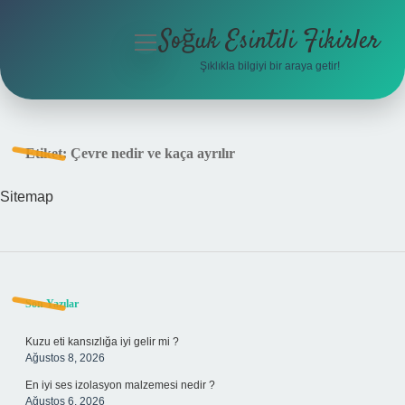
Soğuk Esintili Fikirler
menüyü
aç
Şıklıkla bilgiyi bir araya getir!
Anasayfa
Gizlilik Politikası
Etiket:
Çevre nedir ve kaça ayrılır
Yasal Uyarı
Sitemap
Hakkımızda
Sidebar
Son Yazılar
Kuzu eti kansızlığa iyi gelir mi ?
Ağustos 8, 2026
En iyi ses izolasyon malzemesi nedir ?
Ağustos 6, 2026