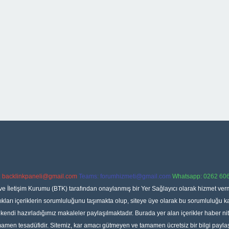
:
backlinkpaneli@gmail.com
Teams:
forumhizmeti@gmail.com
Whatsapp: 0262 606
ve İletişim Kurumu (BTK) tarafından onaylanmış bir Yer Sağlayıcı olarak hizmet verm
rı içeriklerin sorumluluğunu taşımakta olup, siteye üye olarak bu sorumluluğu kabul
a kendi hazırladığımız makaleler paylaşılmaktadır. Burada yer alan içerikler haber 
tamamen tesadüfidir. Sitemiz, kar amacı gütmeyen ve tamamen ücretsiz bir bilgi pay