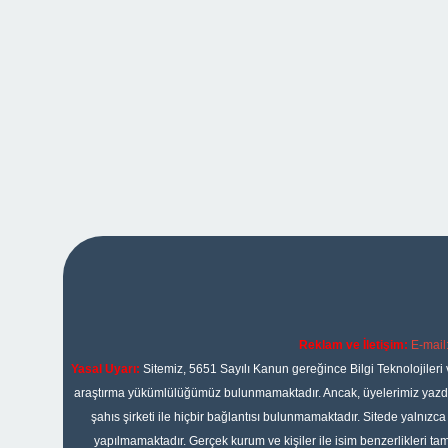
Reklam ve İletişim:
E-mail
Yasal Uyarı:
Sitemiz, 5651 Sayılı Kanun gereğince Bilgi Teknolojileri 
araştırma yükümlülüğümüz bulunmamaktadır. Ancak, üyelerimiz yazdıkla
şahıs şirketi ile hiçbir bağlantısı bulunmamaktadır. Sitede yalnızc
yapılmamaktadır. Gerçek kurum ve kişiler ile isim benzerlikleri 