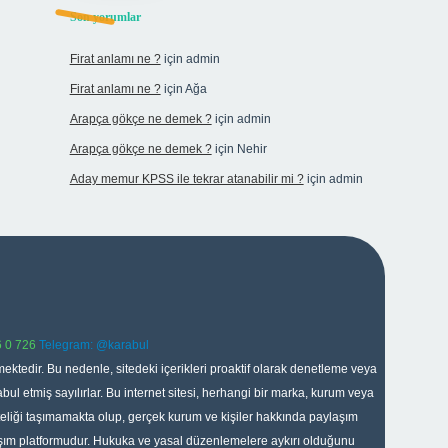
Son yorumlar
Firat anlamı ne ?
için
admin
Firat anlamı ne ?
için
Ağa
Arapça gökçe ne demek ?
için
admin
Arapça gökçe ne demek ?
için
Nehir
Aday memur KPSS ile tekrar atanabilir mi ?
için
admin
 0 726
Telegram: @karabul
ektedir. Bu nedenle, sitedeki içerikleri proaktif olarak denetleme veya
 etmiş sayılırlar. Bu internet sitesi, herhangi bir marka, kurum veya
niteliği taşımamakta olup, gerçek kurum ve kişiler hakkında paylaşım
laşım platformudur. Hukuka ve yasal düzenlemelere aykırı olduğunu