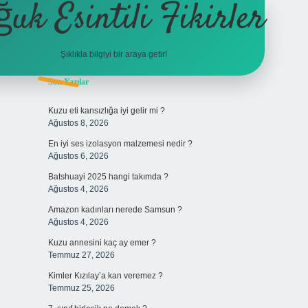
ğuk Esintili Fikirler
Şıklıkla bilgiyi bir araya getir!
Sidebar
Son Yazılar
ilbet yeni giriş adresi
Kuzu eti kansızlığa iyi gelir mi ?
Ağustos 8, 2026
En iyi ses izolasyon malzemesi nedir ?
Ağustos 6, 2026
Batshuayi 2025 hangi takımda ?
Ağustos 4, 2026
Amazon kadınları nerede Samsun ?
Ağustos 4, 2026
Kuzu annesini kaç ay emer ?
Temmuz 27, 2026
Kimler Kızılay’a kan veremez ?
Temmuz 25, 2026