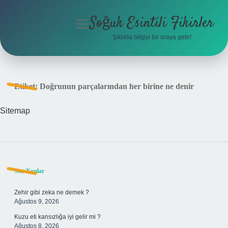
Soğuk Esintili Fikirler
menüyü
aç
Şıklıkla bilgiyi bir araya getir!
Anasayfa
Gizlilik Politikası
Etiket:
Doğrunun parçalarından her birine ne denir
Yasal Uyarı
Sitemap
Hakkımızda
Sidebar
Son Yazılar
Zehir gibi zeka ne demek ?
Ağustos 9, 2026
Kuzu eti kansızlığa iyi gelir mi ?
Ağustos 8, 2026