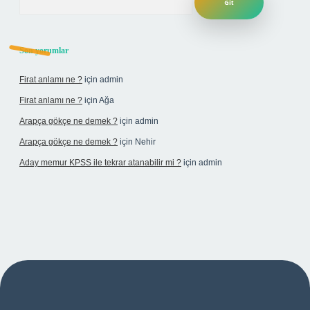
Son yorumlar
Firat anlamı ne ?
için
admin
Firat anlamı ne ?
için
Ağa
Arapça gökçe ne demek ?
için
admin
Arapça gökçe ne demek ?
için
Nehir
Aday memur KPSS ile tekrar atanabilir mi ?
için
admin
bet yeni giriş adresi