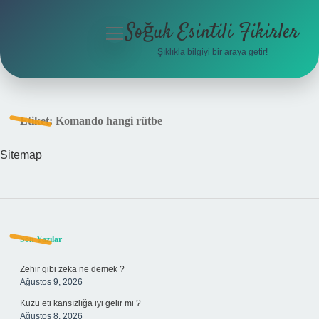
Soğuk Esintili Fikirler
menüyü
aç
Şıklıkla bilgiyi bir araya getir!
Anasayfa
Gizlilik Politikası
Etiket:
Komando hangi rütbe
Yasal Uyarı
Sitemap
Hakkımızda
Sidebar
Son Yazılar
Zehir gibi zeka ne demek ?
Ağustos 9, 2026
Kuzu eti kansızlığa iyi gelir mi ?
Ağustos 8, 2026