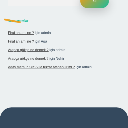
Son yorumlar
Firat anlamı ne ?
için
admin
Firat anlamı ne ?
için
Ağa
Arapça gökçe ne demek ?
için
admin
Arapça gökçe ne demek ?
için
Nehir
Aday memur KPSS ile tekrar atanabilir mi ?
için
admin
bet yeni giriş adresi