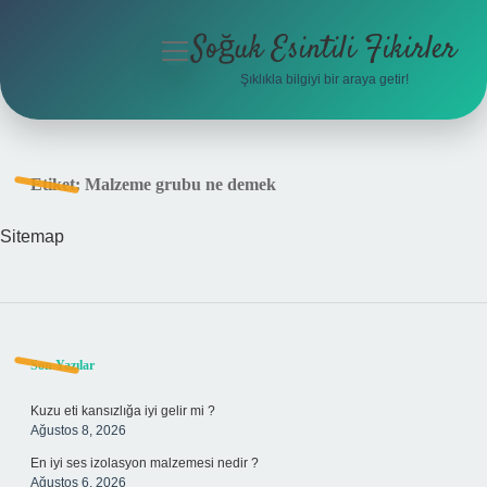
Soğuk Esintili Fikirler
menüyü
aç
Şıklıkla bilgiyi bir araya getir!
Anasayfa
Gizlilik Politikası
Etiket:
Malzeme grubu ne demek
Yasal Uyarı
Sitemap
Hakkımızda
Sidebar
Son Yazılar
Kuzu eti kansızlığa iyi gelir mi ?
Ağustos 8, 2026
En iyi ses izolasyon malzemesi nedir ?
Ağustos 6, 2026