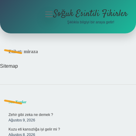
Soğuk Esintili Fikirler
menüyü
aç
Şıklıkla bilgiyi bir araya getir!
Anasayfa
Gizlilik Politikası
Etiket:
miraza
Yasal Uyarı
Sitemap
Hakkımızda
Sidebar
Son Yazılar
Zehir gibi zeka ne demek ?
Ağustos 9, 2026
Kuzu eti kansızlığa iyi gelir mi ?
Ağustos 8, 2026