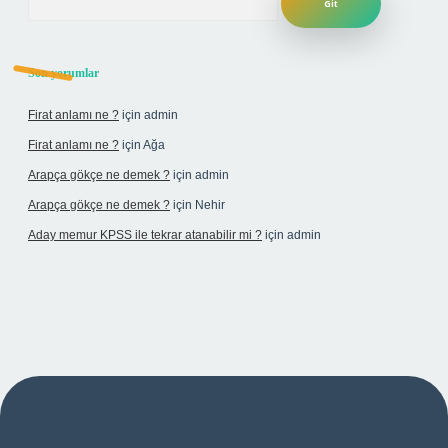
Son yorumlar
Firat anlamı ne ?
için
admin
Firat anlamı ne ?
için
Ağa
Arapça gökçe ne demek ?
için
admin
Arapça gökçe ne demek ?
için
Nehir
Aday memur KPSS ile tekrar atanabilir mi ?
için
admin
bet yeni giriş adresi