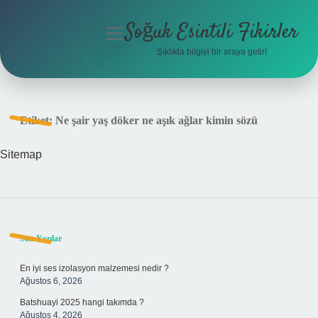
Soğuk Esintili Fikirler
menüyü
aç
Şıklıkla bilgiyi bir araya getir!
Anasayfa
Gizlilik Politikası
Etiket:
Ne şair yaş döker ne aşık ağlar kimin sözü
Yasal Uyarı
Sitemap
Hakkımızda
Sidebar
Son Yazılar
En iyi ses izolasyon malzemesi nedir ?
Ağustos 6, 2026
Batshuayi 2025 hangi takımda ?
Ağustos 4, 2026