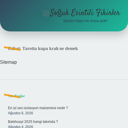
Soğuk Esintili Fikirler
menüyü
aç
Şıklıkla bilgiyi bir araya getir!
Anasayfa
Gizlilik Politikası
Etiket:
Tarotta kupa kralı ne demek
Yasal Uyarı
Sitemap
Hakkımızda
Sidebar
Son Yazılar
En iyi ses izolasyon malzemesi nedir ?
Ağustos 6, 2026
Batshuayi 2025 hangi takımda ?
Ağustos 4, 2026