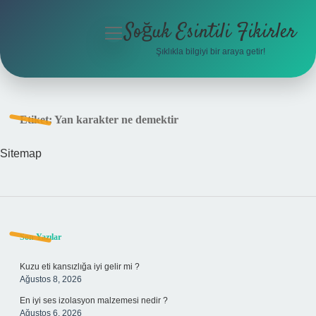
Soğuk Esintili Fikirler
menüyü
aç
Şıklıkla bilgiyi bir araya getir!
Anasayfa
Gizlilik Politikası
Etiket:
Yan karakter ne demektir
Yasal Uyarı
Sitemap
Hakkımızda
Sidebar
Son Yazılar
Kuzu eti kansızlığa iyi gelir mi ?
Ağustos 8, 2026
En iyi ses izolasyon malzemesi nedir ?
Ağustos 6, 2026