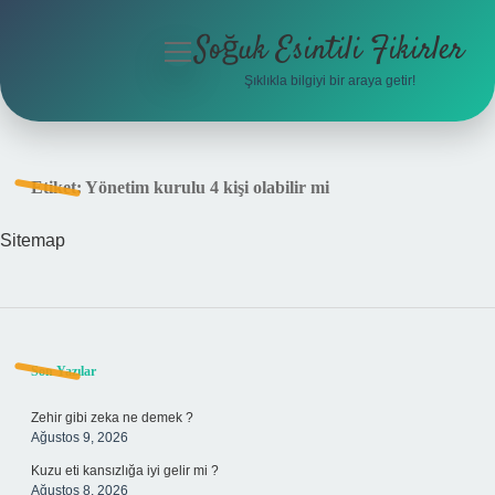
Soğuk Esintili Fikirler
menüyü
aç
Şıklıkla bilgiyi bir araya getir!
Anasayfa
Gizlilik Politikası
Etiket:
Yönetim kurulu 4 kişi olabilir mi
Yasal Uyarı
Sitemap
Hakkımızda
Sidebar
Son Yazılar
Zehir gibi zeka ne demek ?
Ağustos 9, 2026
Kuzu eti kansızlığa iyi gelir mi ?
Ağustos 8, 2026