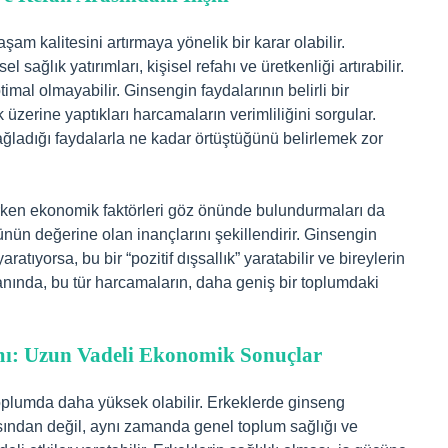
am kalitesini artırmaya yönelik bir karar olabilir.
 sağlık yatırımları, kişisel refahı ve üretkenliği artırabilir.
mal olmayabilir. Ginsengin faydalarının belirli bir
 üzerine yaptıkları harcamaların verimliliğini sorgular.
ağladığı faydalarla ne kadar örtüştüğünü belirlemek zor
irken ekonomik faktörleri göz önünde bulundurmaları da
rünün değerine olan inançlarını şekillendirir. Ginsengin
aratıyorsa, bu bir “pozitif dışsallık” yaratabilir ve bireylerin
yanında, bu tür harcamaların, daha geniş bir toplumdaki
mı: Uzun Vadeli Ekonomik Sonuçlar
toplumda daha yüksek olabilir. Erkeklerde ginseng
ısından değil, aynı zamanda genel toplum sağlığı ve