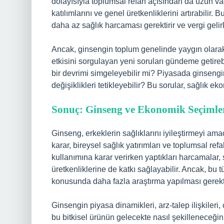
dolayısıyla toplumsal refah açısından da uzun vade
katılımlarını ve genel üretkenliklerini artırabilir
daha az sağlık harcaması gerektirir ve vergi gelirl
Ancak, ginsengin toplum genelinde yaygın olarak
etkisini sorgulayan yeni soruları gündeme getire
bir devrimi simgeleyebilir mi? Piyasada ginseng
değişiklikleri tetikleyebilir? Bu sorular, sağlık ek
Sonuç: Ginseng ve Ekonomik Seçimle
Ginseng, erkeklerin sağlıklarını iyileştirmeyi ama
karar, bireysel sağlık yatırımları ve toplumsal re
kullanımına karar verirken yaptıkları harcamalar
üretkenliklerine de katkı sağlayabilir. Ancak, bu t
konusunda daha fazla araştırma yapılması gerektiğ
Ginsengin piyasa dinamikleri, arz-talep ilişkileri,
bu bitkisel ürünün gelecekte nasıl şekilleneceğini