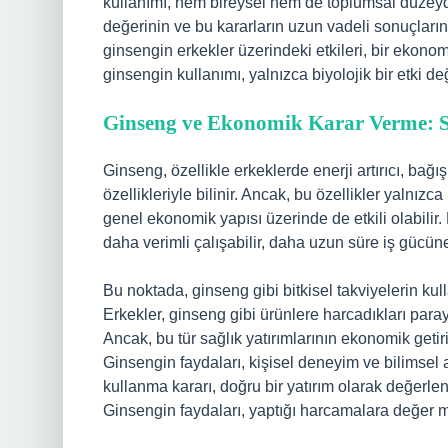
kullanımı, hem bireysel hem de toplumsal düzeyd
değerinin ve bu kararların uzun vadeli sonuçların
ginsengin erkekler üzerindeki etkileri, bir ekonom
ginsengin kullanımı, yalnızca biyolojik bir etki d
Ginseng ve Ekonomik Karar Verme: Sa
Ginseng, özellikle erkeklerde enerji artırıcı, bağışı
özellikleriyle bilinir. Ancak, bu özellikler yalnı
genel ekonomik yapısı üzerinde de etkili olabilir. 
daha verimli çalışabilir, daha uzun süre iş gücüne 
Bu noktada, ginseng gibi bitkisel takviyelerin kulla
Erkekler, ginseng gibi ürünlere harcadıkları paray
Ancak, bu tür sağlık yatırımlarının ekonomik getiris
Ginsengin faydaları, kişisel deneyim ve bilimsel 
kullanma kararı, doğru bir yatırım olarak değerlen
Ginsengin faydaları, yaptığı harcamalara değer 