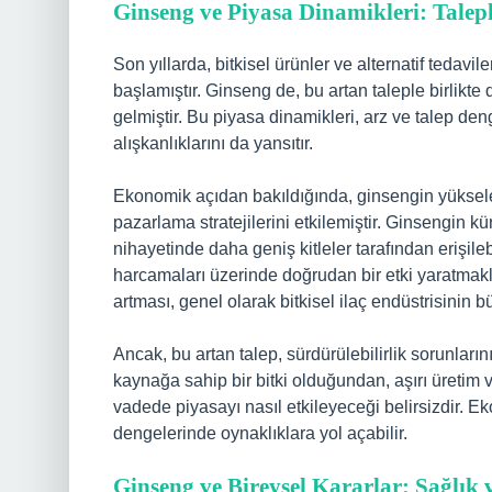
Ginseng ve Piyasa Dinamikleri: Taleple
Son yıllarda, bitkisel ürünler ve alternatif tedav
başlamıştır. Ginseng de, bu artan taleple birlikte
gelmiştir. Bu piyasa dinamikleri, arz ve talep de
alışkanlıklarını da yansıtır.
Ekonomik açıdan bakıldığında, ginsengin yükselen 
pazarlama stratejilerini etkilemiştir. Ginsengin kü
nihayetinde daha geniş kitleler tarafından erişile
harcamaları üzerinde doğrudan bir etki yaratmak
artması, genel olarak bitkisel ilaç endüstrisinin 
Ancak, bu artan talep, sürdürülebilirlik sorunların
kaynağa sahip bir bitki olduğundan, aşırı üretim 
vadede piyasayı nasıl etkileyeceği belirsizdir. E
dengelerinde oynaklıklara yol açabilir.
Ginseng ve Bireysel Kararlar: Sağlık 