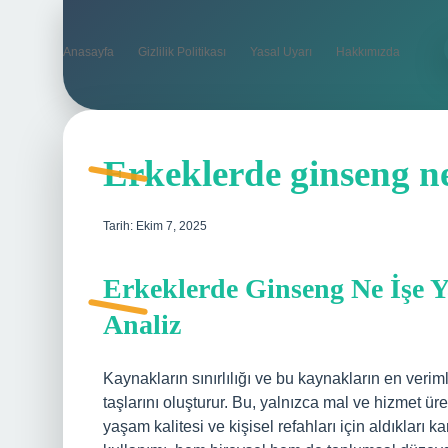
Anasayfa
Gizlilik Politikası
Yasal Uyarı
Hakkımızda
Erkeklerde ginseng ne
Tarih: Ekim 7, 2025
Erkeklerde Ginseng Ne İşe 
Analiz
Kaynakların sınırlılığı ve bu kaynakların en veri
taşlarını oluşturur. Bu, yalnızca mal ve hizmet üre
yaşam kalitesi ve kişisel refahları için aldıkları