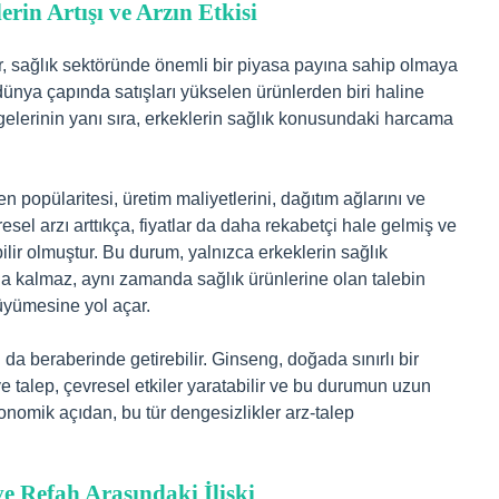
rin Artışı ve Arzın Etkisi
iler, sağlık sektöründe önemli bir piyasa payına sahip olmaya
 dünya çapında satışları yükselen ürünlerden biri haline
ngelerinin yanı sıra, erkeklerin sağlık konusundaki harcama
popülaritesi, üretim maliyetlerini, dağıtım ağlarını ve
resel arzı arttıkça, fiyatlar da daha rekabetçi hale gelmiş ve
bilir olmuştur. Bu durum, yalnızca erkeklerin sağlık
la kalmaz, aynı zamanda sağlık ürünlerine olan talebin
büyümesine yol açar.
ı da beraberinde getirebilir. Ginseng, doğada sınırlı bir
ve talep, çevresel etkiler yaratabilir ve bu durumun uzun
konomik açıdan, bu tür dengesizlikler arz-talep
ve Refah Arasındaki İlişki