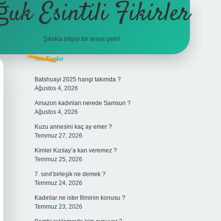
ğuk Esintili Fikirler
Şıklıkla bilgiyi bir araya getir!
Sidebar
Son Yazılar
ilbet yeni giriş adr
Batshuayi 2025 hangi takımda ?
Ağustos 4, 2026
Amazon kadınları nerede Samsun ?
Ağustos 4, 2026
Kuzu annesini kaç ay emer ?
Temmuz 27, 2026
Kimler Kızılay’a kan veremez ?
Temmuz 25, 2026
7. sınıf birleşik ne demek ?
Temmuz 24, 2026
Kadınlar ne ister filminin konusu ?
Temmuz 23, 2026