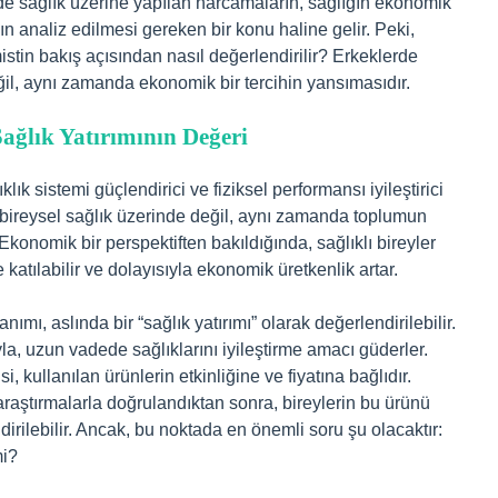
e sağlık üzerine yapılan harcamaların, sağlığın ekonomik
ın analiz edilmesi gereken bir konu haline gelir. Peki,
istin bakış açısından nasıl değerlendirilir? Erkeklerde
eğil, aynı zamanda ekonomik bir tercihin yansımasıdır.
ğlık Yatırımının Değeri
klık sistemi güçlendirici ve fiziksel performansı iyileştirici
zca bireysel sağlık üzerinde değil, aynı zamanda toplumun
Ekonomik bir perspektiften bakıldığında, sağlıklı bireyler
katılabilir ve dolayısıyla ekonomik üretkenlik artar.
nımı, aslında bir “sağlık yatırımı” olarak değerlendirilebilir.
la, uzun vadede sağlıklarını iyileştirme amacı güderler.
i, kullanılan ürünlerin etkinliğine ve fiyatına bağlıdır.
araştırmalarla doğrulandıktan sonra, bireylerin bu ürünü
dirilebilir. Ancak, bu noktada en önemli soru şu olacaktır:
mi?